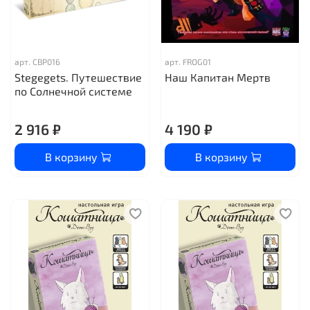
арт.
CBP016
арт.
FROG01
Stegegets. Путешествие
Наш Капитан Мертв
по Солнечной системе
2 916 ₽
4 190 ₽
В корзину
В корзину