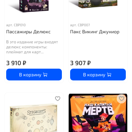
арт.
CBP010
арт.
CBP007
Пассажиры Делюкс
Пакс Викинг Джуниор
В это издание игры входят
делюкс компоненты:
плеймат для карт...
3 910 ₽
3 907 ₽
В корзину
В корзину